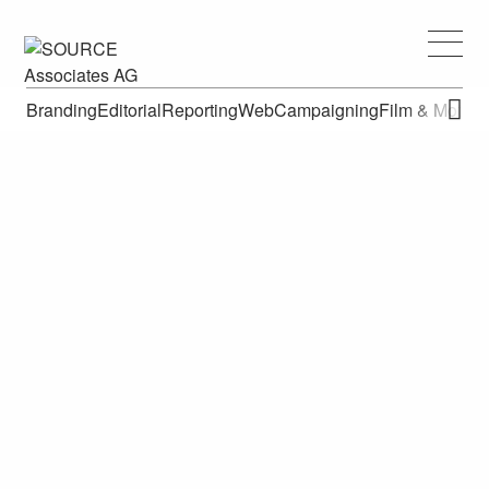
Branding
Editorial
Reporting
Web
Campaigning
Film & Motion