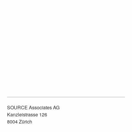
Wir helfen LGT bei der hohen Kunst,
sichtbar zu sein
SOURCE Associates AG
Kanzleistrasse 126
8004 Zürich