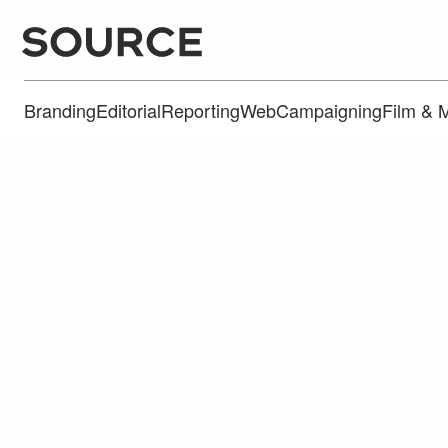
Branding
Editorial
Reporting
Web
Campaigning
Film & 