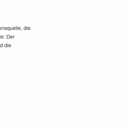
ns­quelle, die
e: Der
d die